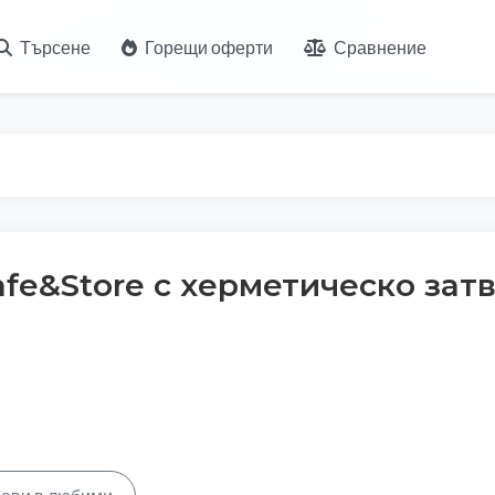
Търсене
Горещи оферти
Сравнение
afe&Store с херметическо зат