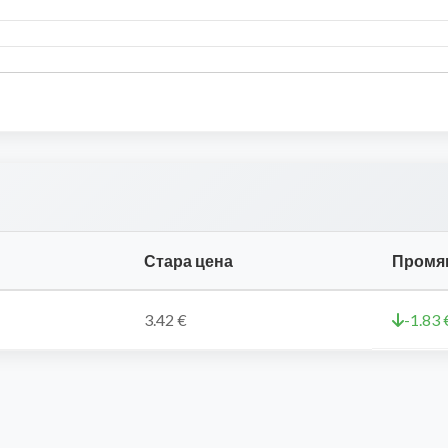
Стара цена
Промя
3.42 €
-1.83 