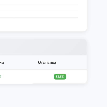
на
Отстъпка
€
53.5%