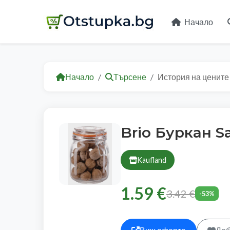
Начало
Начало
Търсене
История на цените
Brio Буркан S
Kaufland
1.59 €
3.42 €
-53%