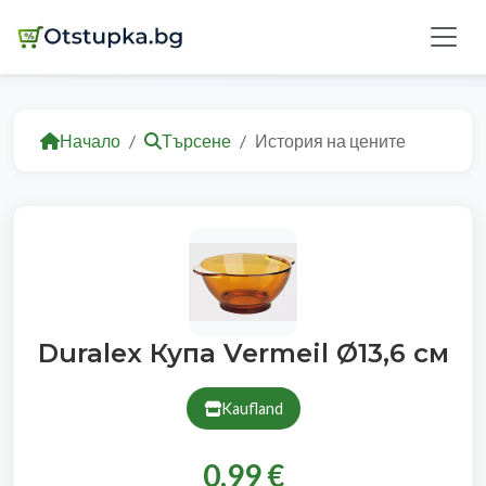
Начало
Търсене
История на цените
Duralex Купa Vermeil Ø13,6 см
Kaufland
0.99 €