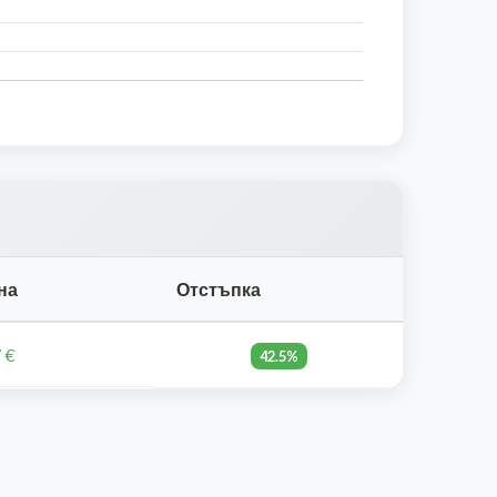
на
Отстъпка
 €
42.5%