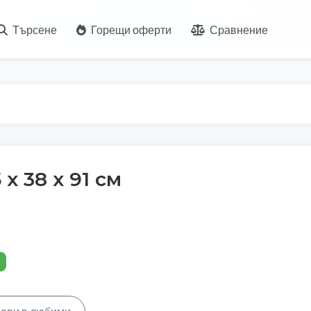
Търсене
Горещи оферти
Сравнение
х 38 х 91 см
%