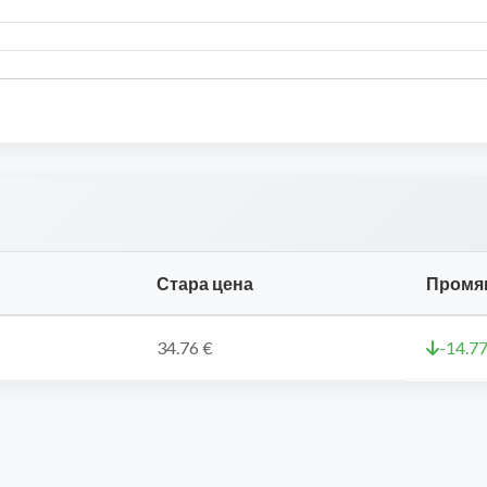
Стара цена
Промя
34.76 €
-14.77