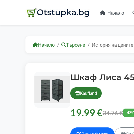
Начало
Начало
Търсене
История на цените
Шкаф Лиса 45 
Kaufland
19.99 €
34.76 €
-42