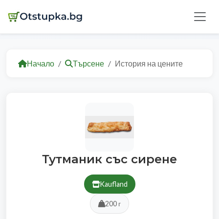
Начало
Търсене
История на цените
Тутманик със сирене
Kaufland
200 г