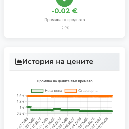
-0.02 €
Промяна от средната
-2.5%
История на цените