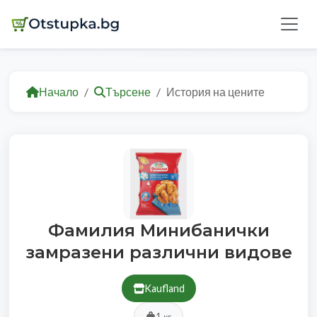
Начало
Търсене
История на цените
Фамилия Минибанички
замразени различни видове
Kaufland
1 кг