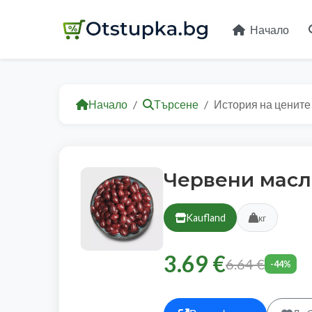
Начало
Начало
Търсене
История на цените
Червени масл
Kaufland
кг
3.69 €
6.64 €
-44%