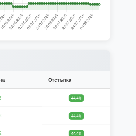
на
Отстъпка
€
44.4%
€
44.4%
€
44.4%