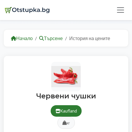
Начало
Търсене
История на цените
Червени чушки
Kaufland
кг