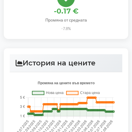
-0.17 €
Промяна от средната
-7.8%
История на цените