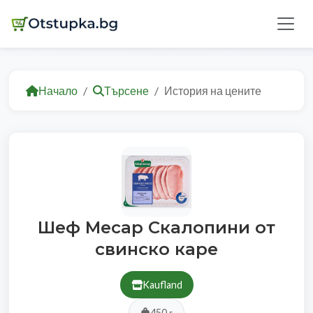
Начало
Търсене
История на цените
Шеф Месар Скалопини от
свинско каре
Kaufland
450 г