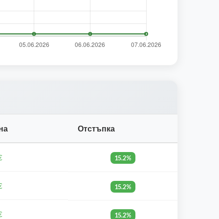
на
Отстъпка
€
15.2%
€
15.2%
€
15.2%