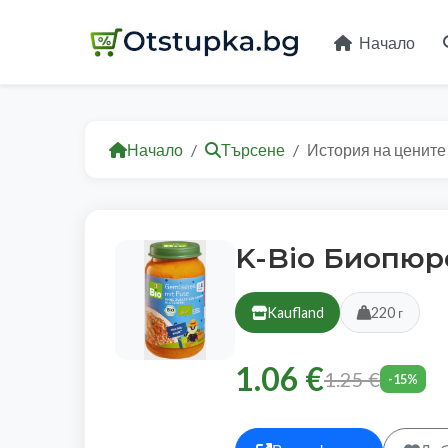
Начало
Начало
Търсене
История на цените
K-Bio Биопюр
Kaufland
220 г
1.06 €
1.25 €
-15%