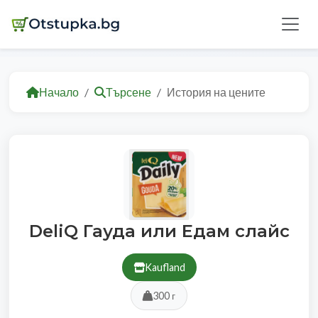
Начало
Търсене
История на цените
DeliQ Гауда или Едам слайс
Kaufland
300 г